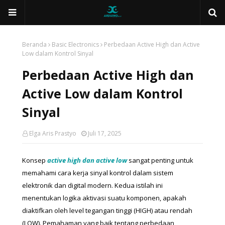
Beranda
Basic Electronics
Perbedaan Active High dan Active
Low dalam Kontrol Sinyal
Perbedaan Active High dan
Active Low dalam Kontrol
Sinyal
Elga Aris Prastyo
Juli 17, 2025
Konsep 
active high dan active low
 sangat penting untuk 
memahami cara kerja sinyal kontrol dalam sistem 
elektronik dan digital modern. 
Kedua istilah ini 
menentukan logika aktivasi suatu komponen, apakah 
diaktifkan oleh level tegangan tinggi (HIGH) atau rendah 
(LOW). Pemahaman yang baik tentang perbedaan 