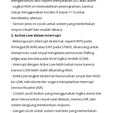
mengeksekusi aksi seperti menyalakan LED atau alarm.
- Logika HIGH ini memudahkan pemrograman, karena 
cukup menggunakan kondisi if (input == 1) untuk 
mendeteksi aktivasi.
- Sensor jenis ini cocok untuk sistem yang memerlukan 
respon intuitif dan mudah dibaca.
2. Active Low dalam Interrupt
- Beberapa pin interrupt eksternal, seperti INT0 pada 
ATmega328 (AVR) atau EXIT pada STM32, dirancang untuk 
memproses saat sinyal mengalami penurunan (falling 
edge) atau berada pada level logika rendah (LOW).
- Interrupt dengan Active Low lebih kebal noise karena 
transisi LOW lebih stabil dibanding HIGH.
- Ketika perangkat eksternal menurunkan sinyal dari HIGH 
ke LOW, mikrokontroler segera menjalankan Interrupt 
Service Routine (ISR).
- Contoh: push button yang menggunakan logika active low 
akan menurunkan sinyal saat ditekan, memicu ISR, dan 
sistem langsung memberikan respons.
- Sangat cocok untuk sistem real-time yang memerlukan 