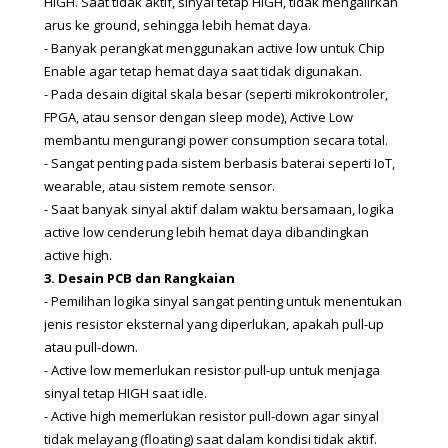
HIGH. Saat tidak aktif, sinyal tetap HIGH, tidak mengalirkan 
arus ke ground, sehingga lebih hemat daya.
- Banyak perangkat menggunakan active low untuk Chip 
Enable agar tetap hemat daya saat tidak digunakan.
- Pada desain digital skala besar (seperti mikrokontroler, 
FPGA, atau sensor dengan sleep mode), Active Low 
membantu mengurangi power consumption secara total.
- Sangat penting pada sistem berbasis baterai seperti IoT, 
wearable, atau sistem remote sensor.
- Saat banyak sinyal aktif dalam waktu bersamaan, logika 
active low cenderung lebih hemat daya dibandingkan 
active high.
3. Desain PCB dan Rangkaian
- Pemilihan logika sinyal sangat penting untuk menentukan 
jenis resistor eksternal yang diperlukan, apakah pull-up 
atau pull-down.
- Active low memerlukan resistor pull-up untuk menjaga 
sinyal tetap HIGH saat idle.
- Active high memerlukan resistor pull-down agar sinyal 
tidak melayang (floating) saat dalam kondisi tidak aktif.