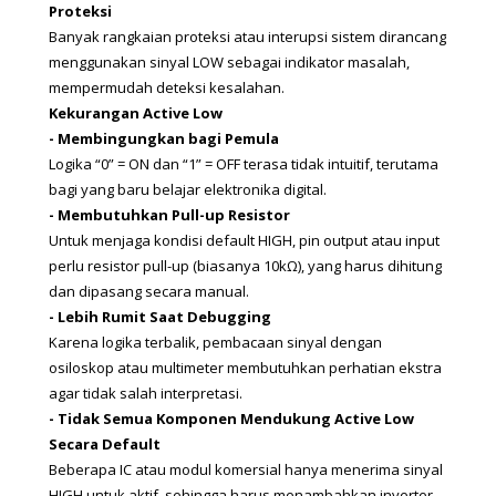
Proteksi
Banyak rangkaian proteksi atau interupsi sistem dirancang 
menggunakan sinyal LOW sebagai indikator masalah, 
mempermudah deteksi kesalahan.
Kekurangan Active Low
- Membingungkan bagi Pemula
Logika “0” = ON dan “1” = OFF terasa tidak intuitif, terutama 
bagi yang baru belajar elektronika digital.
- Membutuhkan Pull-up Resistor
Untuk menjaga kondisi default HIGH, pin output atau input 
perlu resistor pull-up (biasanya 10kΩ), yang harus dihitung 
dan dipasang secara manual.
- Lebih Rumit Saat Debugging
Karena logika terbalik, pembacaan sinyal dengan 
osiloskop atau multimeter membutuhkan perhatian ekstra 
agar tidak salah interpretasi.
- Tidak Semua Komponen Mendukung Active Low 
Secara Default
Beberapa IC atau modul komersia
l hanya menerima sinyal 
HIGH untuk aktif, sehingga harus menambahkan inverter 