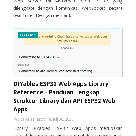
Web Server multi-halaman pada ESP32 yang
dilengkapi dengan komunikasi WebSocket secara
real-time . Dengan memanf…
ESP32 IOT
DIYables ESP32 Web Apps Library
Reference - Panduan Lengkap
Struktur Library dan API ESP32 Web
Apps
Elga Aris Prastyo
Juli 30, 2026
Library DIYables ESP32 Web Apps merupakan
sebuah library yang dirancang untuk mempermudah