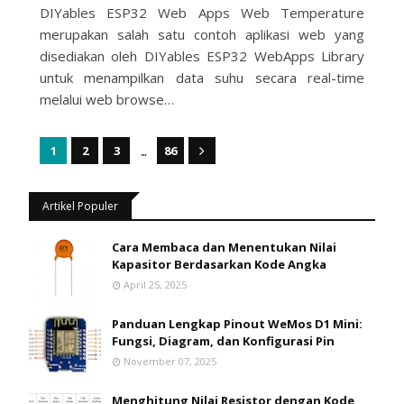
DIYables ESP32 Web Apps Web Temperature
merupakan salah satu contoh aplikasi web yang
disediakan oleh DIYables ESP32 WebApps Library
untuk menampilkan data suhu secara real-time
melalui web browse…
...
1
2
3
86
Artikel Populer
Cara Membaca dan Menentukan Nilai
Kapasitor Berdasarkan Kode Angka
April 25, 2025
Panduan Lengkap Pinout WeMos D1 Mini:
Fungsi, Diagram, dan Konfigurasi Pin
November 07, 2025
Menghitung Nilai Resistor dengan Kode