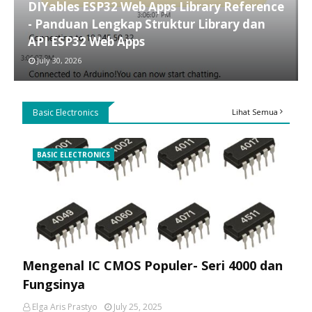
DIYables ESP32 Web Apps Library Reference
- Panduan Lengkap Struktur Library dan
API ESP32 Web Apps
July 30, 2026
Basic Electronics
Lihat Semua
BASIC ELECTRONICS
Mengenal IC CMOS Populer- Seri 4000 dan
Fungsinya
Elga Aris Prastyo
July 25, 2025