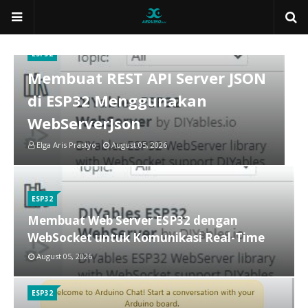
ESP32
Membuat REST API Server JSON
di ESP32 Menggunakan
WebServerJson
Elga Aris Prastyo
August 05, 2026
ESP32
Membuat Web Server ESP32 dengan
WebSocket untuk Komunikasi Real-Time
August 05, 2026
ESP32