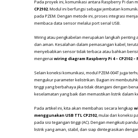
Pada proyek ini, komunikasi antara Raspberry Pi dan m
CP2102
. Modul ini berfungsi sebagai jembatan komunika
pada PZEM. Dengan metode ini, proses integrasi menja
membaca data sensor melalui port serial USB.
Wiring atau pengkabelan merupakan langkah penting agar
dan aman. Kesalahan dalam pemasangan kabel, terutam
menyebabkan sensor tidak terbaca atau bahkan berisi
mengenai 
wiring diagram Raspberry Pi 4 – CP2102 –
Selain koneksi komunikasi, modul PZEM-004T juga terhu
mengukur parameter kelistrikan. Bagian ini membutuh
tinggi yang berbahaya jika tidak ditangani dengan be
keselamatan yang baik dan memastikan listrik dalam k
Pada artikel ini, kita akan membahas secara lengkap 
w
menggunakan USB TTL CP2102
, mulai dari koneksi 
pada sisi tegangan tinggi (AC). Dengan mengikuti pand
listrik yang aman, stabil, dan siap diintegrasikan denga