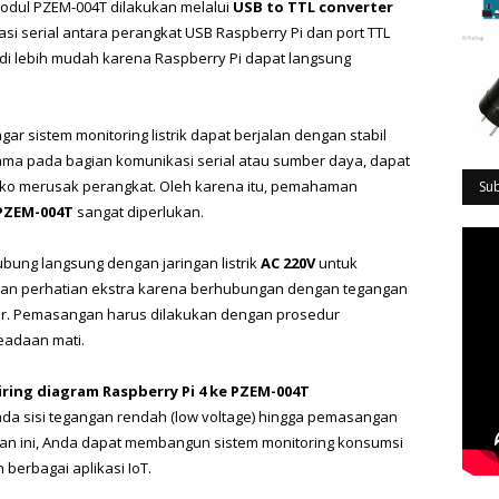
odul PZEM-004T dilakukan melalui 
USB to TTL converter 
si serial antara perangkat USB Raspberry Pi dan port TTL 
di lebih mudah karena Raspberry Pi dapat langsung 
 sistem monitoring listrik dapat berjalan dengan stabil 
a pada bagian komunikasi serial atau sumber daya, dapat 
ko merusak perangkat. Oleh karena itu, pemahaman 
Su
 PZEM-004T
 sangat diperlukan.
bung langsung dengan jaringan listrik 
AC 220V
 untuk 
kan perhatian ekstra karena berhubungan dengan tegangan 
nar. Pemasangan harus dilakukan dengan prosedur 
eadaan mati.
iring diagram Raspberry Pi 4 ke PZEM-004T 
pada sisi tegangan rendah (low voltage) hingga pemasangan 
uan ini, Anda dapat membangun sistem monitoring konsumsi 
n berbagai aplikasi IoT.