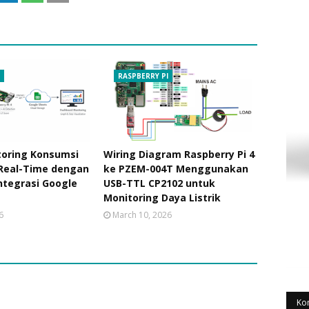
I
RASPBERRY PI
toring Konsumsi
Wiring Diagram Raspberry Pi 4
 Real-Time dengan
ke PZEM-004T Menggunakan
integrasi Google
USB-TTL CP2102 untuk
Monitoring Daya Listrik
6
March 10, 2026
Ko