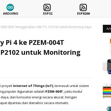
ARDUINO
ESP32
ESP8266
e PZEM-004T Menggunakan USB-TTL CP2102 untuk Monitoring Daya
Art
y Pi 4 ke PZEM-004T
P2102 untuk Monitoring
i proyek 
Internet of Things (IoT)
, termasuk untuk sistem 
yang populer digunakan adalah 
PZEM-004T
, yaitu modul 
daya, dan konsumsi energi secara akurat. Dengan 
pat dipantau dan dianalisis secara otomatis.