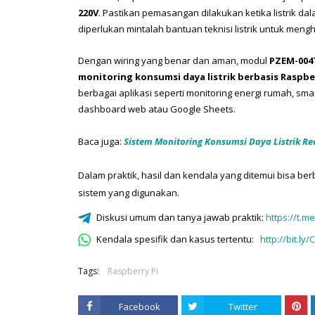
220V
. Pastikan pemasangan dilakukan ketika listrik dala
diperlukan mintalah bantuan teknisi listrik untuk mengh
Dengan wiring yang benar dan aman, modul 
PZEM-004
monitoring konsumsi daya listrik berbasis Raspbe
berbagai aplikasi seperti monitoring energi rumah, smart
dashboard web atau Google Sheets.
Baca juga: 
Sistem Monitoring Konsumsi Daya Listrik Rea
Dalam praktik, hasil dan kendala yang ditemui bisa berb
sistem yang digunakan.
Diskusi umum dan tanya jawab praktik:
https://t.m
Kendala spesifik dan kasus tertentu:
http://bit.ly
Tags:
Raspberry Pi
Facebook
Twitter