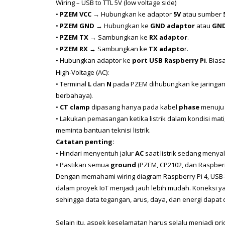
Wiring – USB to TTL 5V (low voltage side)
• 
PZEM VCC
 → Hubungkan ke adaptor 
5V
 atau sumber 
• 
PZEM GND
 → Hubungkan ke 
GND adaptor
 atau 
GND
• 
PZEM TX
 → Sambungkan ke 
RX adaptor
.
• 
PZEM RX
 → Sambungkan ke 
TX adapto
r.
• Hubungkan adaptor ke 
port USB Raspberry Pi
. Bias
High-Voltage (AC):
• Terminal 
L
 dan 
N
 pada PZEM dihubungkan ke jaringan l
berbahaya).
• 
CT clamp
 dipasang hanya pada kabel 
phase
 menuju
• Lakukan pemasangan ketika listrik dalam kondisi mati,
meminta bantuan teknisi listrik.
Catatan penting:
• Hindari menyentuh jalur 
AC
 saat listrik sedang menyal
• Pastikan semua 
ground
 (PZEM, CP2102, dan Raspber
Dengan memahami wiring diagram Raspberry Pi 4, USB-TT
dalam proyek IoT menjadi jauh lebih mudah. Koneksi ya
sehingga data tegangan, arus, daya, dan energi dapat d
Selain itu, aspek keselamatan harus selalu menjadi pri