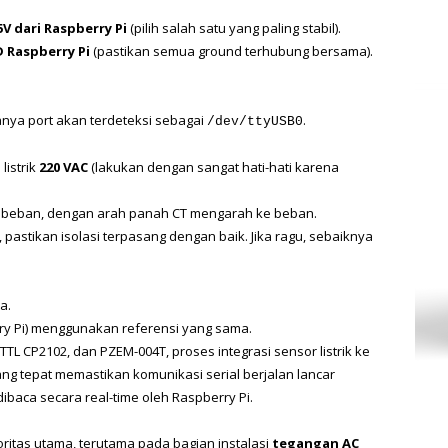
5V dari Raspberry Pi
 (pilih salah satu yang paling stabil).
 Raspberry Pi
 (pastikan semua ground terhubung bersama).
anya port akan terdeteksi sebagai 
.
/dev/ttyUSB0
istrik 
220 VAC
 (lakukan dengan sangat hati-hati karena 
 beban, dengan arah panah CT mengarah ke beban.
 pastikan isolasi terpasang dengan baik. Jika ragu, sebaiknya 
a.
ry Pi) menggunakan referensi yang sama.
L CP2102, dan PZEM-004T, proses integrasi sensor listrik ke 
ng tepat memastikan komunikasi serial berjalan lancar 
ibaca secara real-time oleh Raspberry Pi.
oritas utama, terutama pada bagian instalasi 
tegangan AC 