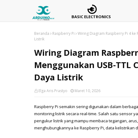
BASIC ELECTRONICS
Beranda
Raspberry Pi
Wiring Diagram Raspberry Pi 4 k
Listrik
Wiring Diagram Raspberr
Menggunakan USB-TTL C
Daya Listrik
Elga Aris Prastyo
Maret 10, 2026
Raspberry Pi semakin sering digunakan dalam berbaga
monitoring listrik secara real-time. Salah satu sensor 
pengukur listrik yang mampu membaca tegangan, arus, 
menghubungkannya ke Raspberry Pi, data kelistrikan da