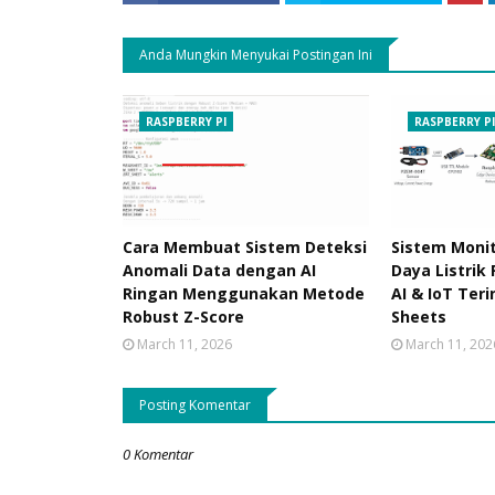
Anda Mungkin Menyukai Postingan Ini
RASPBERRY PI
RASPBERRY P
Cara Membuat Sistem Deteksi
Sistem Moni
Anomali Data dengan AI
Daya Listrik
Ringan Menggunakan Metode
AI & IoT Ter
Robust Z-Score
Sheets
March 11, 2026
March 11, 202
Posting Komentar
0 Komentar