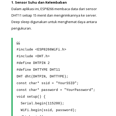
1. Sensor Suhu dan Kelembaban
Dalam aplikasi ini, ESP8266 membaca data dari sensor 
DHT11 setiap 15 menit dan mengirimkannya ke server. 
Deep sleep digunakan untuk menghemat daya antara 
pengukuran.
#include <ESP8266WiFi.h>
#include <DHT.h>
#define DHTPIN 2
#define DHTTYPE DHT11
DHT dht(DHTPIN, DHTTYPE);
const char* ssid = "YourSSID";
const char* password = "YourPassword";
void setup() {
  Serial.begin(115200);
  WiFi.begin(ssid, password);