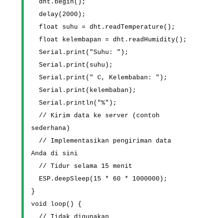
  dht.begin();
  delay(2000);
  float suhu = dht.readTemperature();
  float kelembapan = dht.readHumidity();
  Serial.print("Suhu: ");
  Serial.print(suhu);
  Serial.print(" C, Kelembaban: ");
  Serial.print(kelembaban);
  Serial.println("%");
  // Kirim data ke server (contoh 
sederhana)
  // Implementasikan pengiriman data 
Anda di sini
  // Tidur selama 15 menit
  ESP.deepSleep(15 * 60 * 1000000);
}
void loop() {
  // Tidak digunakan