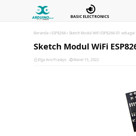
BASIC ELECTRONICS
Beranda
ESP8266
Sketch Modul WiFi ESP8266-01 sebagai
Sketch Modul WiFi ESP82
Elga Aris Prastyo
Maret 15, 2022