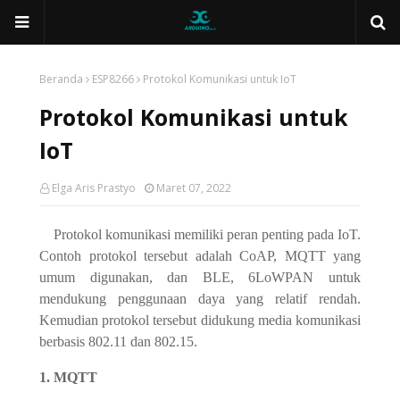
Beranda
ESP8266
Protokol Komunikasi untuk IoT
Protokol Komunikasi untuk
IoT
Elga Aris Prastyo
Maret 07, 2022
Protokol komunikasi memiliki peran penting pada IoT.
Contoh protokol tersebut adalah CoAP, MQTT yang
umum digunakan, dan BLE, 6LoWPAN untuk
mendukung penggunaan daya yang relatif rendah.
Kemudian protokol tersebut didukung media komunikasi
berbasis 802.11 dan 802.15.
1. MQTT