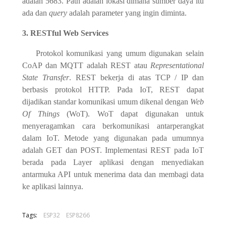
adalah 5683. Path adalah lokasi dimana sumber daya itu
ada dan
query
adalah parameter yang ingin diminta.
3. RESTful Web Services
Protokol komunikasi yang umum digunakan selain
CoAP dan MQTT adalah REST atau
Representational
State Transfer
. REST bekerja di atas TCP / IP dan
berbasis protokol HTTP. Pada IoT, REST dapat
dijadikan standar komunikasi umum dikenal dengan
Web
Of Things
(WoT). WoT dapat digunakan untuk
menyeragamkan cara berkomunikasi antarperangkat
dalam IoT. Metode yang digunakan pada umumnya
adalah GET dan POST. Implementasi REST pada IoT
berada pada Layer aplikasi dengan menyediakan
antarmuka API untuk menerima data dan membagi data
ke aplikasi lainnya.
Tags:
ESP32
ESP8266