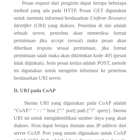
Pesan request dari pengirim dapat berupa beberapa
method yang ada pada HTTP. Pesan GET digunakan
untuk meminta informasi berdasarkan
Unifrom Resource
Identifier
(URI) yang diakses. Penerima di sini adalah
sebuah server, penerima akan memeriksa format
permintaan jika accept (sesuai) maka pesan akan
diberikan respons sesuai permintaan, jika format
permintaan salah maka akan dikirimkan kode 405 (pesan
tidak diijinkan). Jenis pesan kedua adalah POST, metode
ini digunakan untuk mengirim informasi ke penerima
berdasarkan URI server.
D. URI pada CoAP
Skema URI yang digunakan pada CoAP adalah
"CoAP:" " / / " host [":" port] path ["?" query]. Skema
URI ini untuk mengidentifikasi sumber daya yang akan
diakses. Host dapat berupa domain atau IP
address
dari
server CoAP. Port yang umum digunakan untuk CoAP