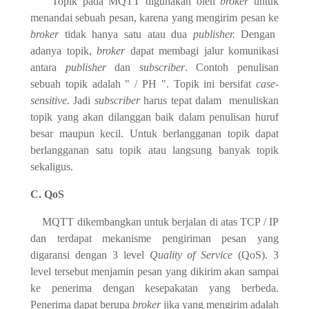
Topik pada MQTT digunakan oleh
broker
untuk
menandai sebuah pesan, karena yang mengirim pesan ke
broker
tidak hanya satu atau dua
publisher.
Dengan
adanya topik,
broker
dapat membagi jalur komunikasi
antara
publisher
dan
subscriber
. Contoh penulisan
sebuah topik adalah " / PH ". Topik ini bersifat
case-
sensitive
. Jadi
subscriber
harus tepat dalam menuliskan
topik yang akan dilanggan baik dalam penulisan huruf
besar maupun kecil. Untuk berlangganan topik dapat
berlangganan satu topik atau langsung banyak topik
sekaligus.
C. QoS
MQTT dikembangkan untuk berjalan di atas TCP / IP
dan terdapat mekanisme pengiriman pesan yang
digaransi dengan 3 level
Quality of Service
(QoS). 3
level tersebut menjamin pesan yang dikirim akan sampai
ke penerima dengan kesepakatan yang berbeda.
Penerima dapat berupa
broker
jika yang mengirim adalah