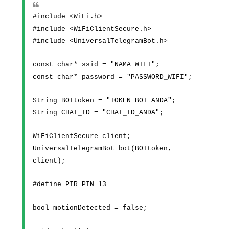
#include <WiFi.h>
#include <WiFiClientSecure.h>
#include <UniversalTelegramBot.h>
const char* ssid = "NAMA_WIFI";
const char* password = "PASSWORD_WIFI";
String BOTtoken = "TOKEN_BOT_ANDA";
String CHAT_ID = "CHAT_ID_ANDA";
WiFiClientSecure client;
UniversalTelegramBot bot(BOTtoken, 
client);
#define PIR_PIN 13
bool motionDetected = false;