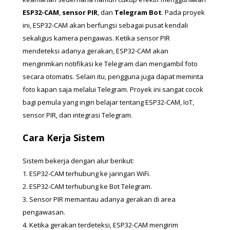
ESP32-CAM
, 
sensor PIR
, dan 
Telegram Bot
. Pada proyek 
ini, ESP32-CAM akan berfungsi sebagai pusat kendali 
sekaligus kamera pengawas. Ketika sensor PIR 
mendeteksi adanya gerakan, ESP32-CAM akan 
mengirimkan notifikasi ke Telegram dan mengambil foto 
secara otomatis. Selain itu, pengguna juga dapat meminta 
foto kapan saja melalui Telegram. Proyek ini sangat cocok 
bagi pemula yang ingin belajar tentang ESP32-CAM, IoT, 
sensor PIR, dan integrasi Telegram.
Cara Kerja Sistem
Sistem bekerja dengan alur berikut:
1. 
ESP32-CAM terhubung ke jaringan WiFi.
2. 
ESP32-CAM terhubung ke Bot Telegram.
3. 
Sensor PIR memantau adanya gerakan di area 
pengawasan.
4. 
Ketika gerakan terdeteksi, ESP32-CAM mengirim 