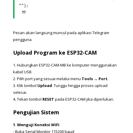
"");
Pesan akan langsung muncul pada aplikasi Telegram 
pengguna.
Upload Program ke ESP32-CAM
1.
Hubungkan ESP32-CAM-MB ke komputer menggunakan 
kabel USB.
2.
Pilih port yang sesuai melalui menu 
Tools → Port
.
3. Klik tombol 
Upload
. Tunggu hingga proses upload 
selesai.
4. Tekan tombol 
RESET
 pada ESP32-CAM jika diperlukan.
Pengujian Sistem
1. Menguji Koneksi WiFi
- Buka Serial Monitor 115200 baud