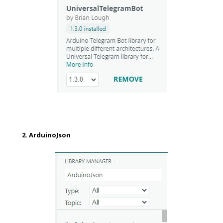
2. ArduinoJson