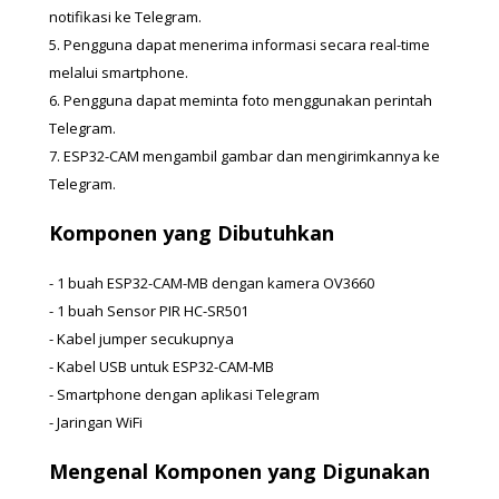
notifikasi ke Telegram.
5. 
Pengguna dapat menerima informasi secara real-time 
melalui smartphone.
6. 
Pengguna dapat meminta foto menggunakan perintah 
Telegram.
7. 
ESP32-CAM mengambil gambar dan mengirimkannya ke 
Telegram.
Komponen yang Dibutuhkan
- 
1 buah ESP32-CAM-MB dengan kamera OV3660
- 1 buah Sensor PIR HC-SR501
- 
Kabel jumper secukupnya
- 
Kabel USB untuk ESP32-CAM-MB
- 
Smartphone dengan aplikasi Telegram
- 
Jaringan WiFi
Mengenal Komponen yang Digunakan