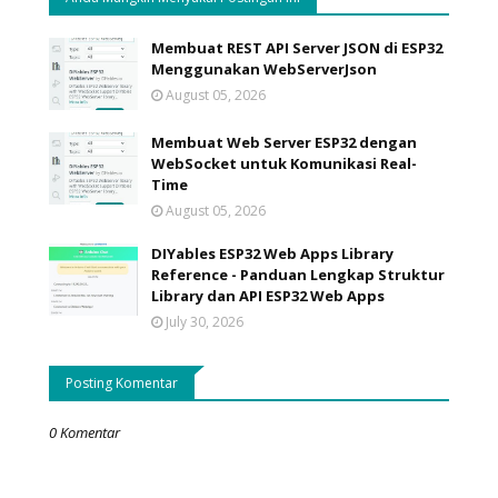
Membuat REST API Server JSON di ESP32
Menggunakan WebServerJson
August 05, 2026
Membuat Web Server ESP32 dengan
WebSocket untuk Komunikasi Real-
Time
August 05, 2026
DIYables ESP32 Web Apps Library
Reference - Panduan Lengkap Struktur
Library dan API ESP32 Web Apps
July 30, 2026
Posting Komentar
0 Komentar