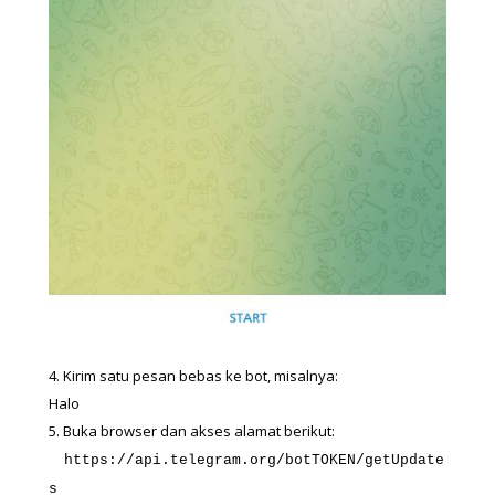
4. Kirim satu pesan bebas ke bot, misalnya:
Halo
5. Buka browser dan akses alamat berikut:
 https://api.telegram.org/botTOKEN/getUpdate
s