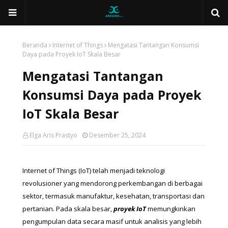
Beranda
Internet of Things
Mengatasi Tantangan Konsumsi
Daya pada Proyek IoT Skala Besar
Mengatasi Tantangan
Konsumsi Daya pada Proyek
IoT Skala Besar
Elga Aris Prastyo
Desember 25, 2024
Internet of Things (IoT) telah menjadi teknologi 
revolusioner yang mendorong perkembangan di berbagai 
sektor, termasuk manufaktur, kesehatan, transportasi dan 
pertanian. Pada skala besar, 
proyek IoT
 memungkinkan 
pengumpulan data secara masif untuk analisis yang lebih 