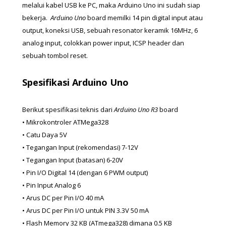
melalui kabel USB ke PC, maka Arduino Uno ini sudah siap 
bekerja.  
Arduino Uno
 board memilki 14 pin digital input atau 
output, koneksi USB, sebuah resonator keramik 16MHz, 6 
analog input, colokkan power input, ICSP header dan 
sebuah tombol reset.
Spesifikasi Arduino Uno
Berikut spesifikasi teknis dari 
Arduino Uno R3 
board
• Mikrokontroler ATMega328
• Catu Daya 5V
• Tegangan Input (rekomendasi) 7-12V
• Tegangan Input (batasan) 6-20V
• Pin I/O Digital 14 (dengan 6 PWM output)
• Pin Input Analog 6
• Arus DC per Pin I/O 40 mA
• Arus DC per Pin I/O untuk PIN 3.3V 50 mA
• Flash Memory 32 KB (ATmega328) dimana 0.5 KB 