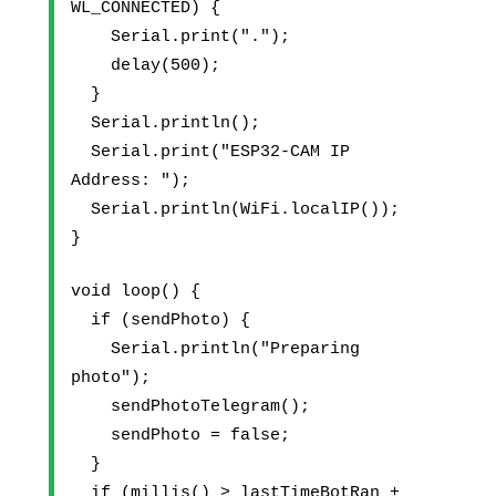
WL_CONNECTED) {
    Serial.print(".");
    delay(500);
  }
  Serial.println();
  Serial.print("ESP32-CAM IP 
Address: ");
  Serial.println(WiFi.localIP()); 
}
void loop() {
  if (sendPhoto) {
    Serial.println("Preparing 
photo");
    sendPhotoTelegram(); 
    sendPhoto = false; 
  }
  if (millis() > lastTimeBotRan + 