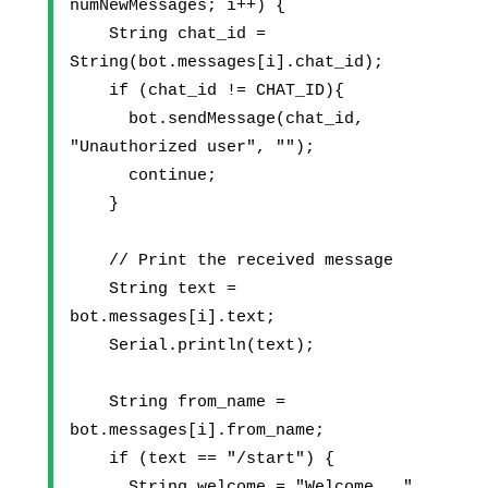
numNewMessages; i++) {
    String chat_id = 
String(bot.messages[i].chat_id);
    if (chat_id != CHAT_ID){
      bot.sendMessage(chat_id, 
"Unauthorized user", "");
      continue;
    }
    // Print the received message
    String text = 
bot.messages[i].text;
    Serial.println(text);
    String from_name = 
bot.messages[i].from_name;
    if (text == "/start") {
      String welcome = "Welcome , " 