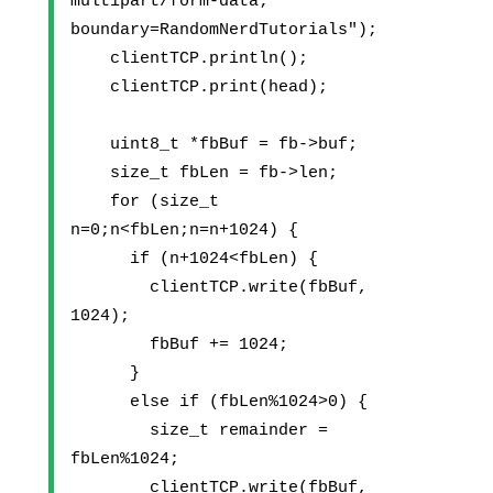
multipart/form-data; 
boundary=RandomNerdTutorials");
    clientTCP.println();
    clientTCP.print(head);
    uint8_t *fbBuf = fb->buf;
    size_t fbLen = fb->len;
    for (size_t 
n=0;n<fbLen;n=n+1024) {
      if (n+1024<fbLen) {
        clientTCP.write(fbBuf, 
1024);
        fbBuf += 1024;
      }
      else if (fbLen%1024>0) {
        size_t remainder = 
fbLen%1024;
        clientTCP.write(fbBuf, 