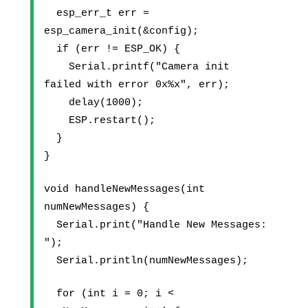
  esp_err_t err = 
esp_camera_init(&config);
  if (err != ESP_OK) {
    Serial.printf("Camera init 
failed with error 0x%x", err);
    delay(1000);
    ESP.restart();
  }
}
void handleNewMessages(int 
numNewMessages) {
  Serial.print("Handle New Messages: 
");
  Serial.println(numNewMessages);
  for (int i = 0; i < 