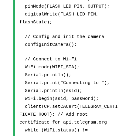
  pinMode(FLASH_LED_PIN, OUTPUT);
  digitalWrite(FLASH_LED_PIN, 
flashState);
  // Config and init the camera
  configInitCamera();
  // Connect to Wi-Fi
  WiFi.mode(WIFI_STA);
  Serial.println();
  Serial.print("Connecting to ");
  Serial.println(ssid);
  WiFi.begin(ssid, password);
  clientTCP.setCACert(TELEGRAM_CERTI
FICATE_ROOT); // Add root 
certificate for api.telegram.org
  while (WiFi.status() != 