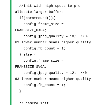
  //init with high specs to pre-
allocate larger buffers
  if(psramFound()){
    config.frame_size = 
FRAMESIZE_UXGA;
    config.jpeg_quality = 10;  //0-
63 lower number means higher quality
    config.fb_count = 1;
  } else {
    config.frame_size = 
FRAMESIZE_SVGA;
    config.jpeg_quality = 12;  //0-
63 lower number means higher quality
    config.fb_count = 1;
  }
  // camera init