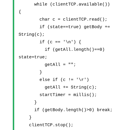
      while (clientTCP.available()) 
{
        char c = clientTCP.read();
        if (state==true) getBody += 
String(c);        
        if (c == '\n') {
          if (getAll.length()==0) 
state=true; 
          getAll = "";
        } 
        else if (c != '\r')
          getAll += String(c);
        startTimer = millis();
      }
      if (getBody.length()>0) break;
    }
    clientTCP.stop();