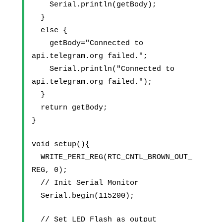
    Serial.println(getBody);
  }
  else {
    getBody="Connected to 
api.telegram.org failed.";
    Serial.println("Connected to 
api.telegram.org failed.");
  }
  return getBody;
}
void setup(){
  WRITE_PERI_REG(RTC_CNTL_BROWN_OUT_
REG, 0); 
  // Init Serial Monitor
  Serial.begin(115200);
  // Set LED Flash as output