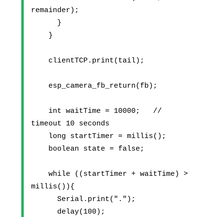
remainder);
      }
    }  
    clientTCP.print(tail);
    esp_camera_fb_return(fb);
    int waitTime = 10000;   // 
timeout 10 seconds
    long startTimer = millis();
    boolean state = false;
    while ((startTimer + waitTime) > 
millis()){
      Serial.print(".");
      delay(100);      