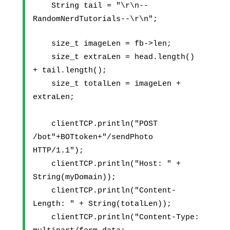
    String tail = "\r\n--
RandomNerdTutorials--\r\n";
    size_t imageLen = fb->len;
    size_t extraLen = head.length() 
+ tail.length();
    size_t totalLen = imageLen + 
extraLen;
    clientTCP.println("POST 
/bot"+BOTtoken+"/sendPhoto 
HTTP/1.1");
    clientTCP.println("Host: " + 
String(myDomain));
    clientTCP.println("Content-
Length: " + String(totalLen));
    clientTCP.println("Content-Type: 