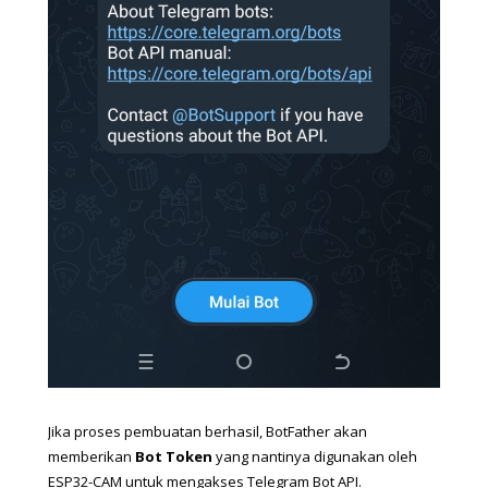
Jika proses pembuatan berhasil, BotFather akan 
memberikan 
Bot Token
 yang nantinya digunakan oleh 
ESP32-CAM untuk mengakses Telegram Bot API.