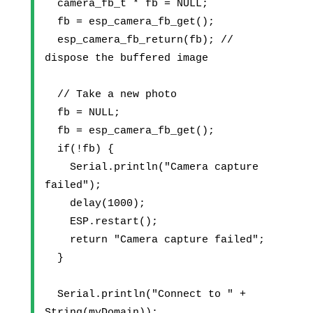
  camera_fb_t * fb = NULL;
  fb = esp_camera_fb_get();
  esp_camera_fb_return(fb); // 
dispose the buffered image
  // Take a new photo
  fb = NULL;  
  fb = esp_camera_fb_get();  
  if(!fb) {
    Serial.println("Camera capture 
failed");
    delay(1000);
    ESP.restart();
    return "Camera capture failed";
  }  
  Serial.println("Connect to " + 
String(myDomain));