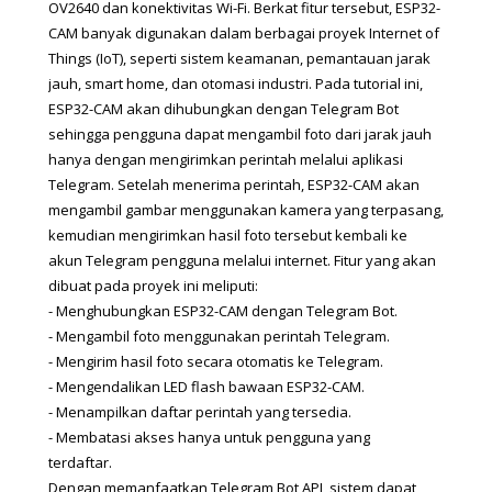
OV2640 dan konektivitas Wi-Fi. Berkat fitur tersebut, ESP32-
CAM banyak digunakan dalam berbagai proyek Internet of 
Things (IoT), seperti sistem keamanan, pemantauan jarak 
jauh, smart home, dan otomasi industri. Pada tutorial ini, 
ESP32-CAM akan dihubungkan dengan Telegram Bot 
sehingga pengguna dapat mengambil foto dari jarak jauh 
hanya dengan mengirimkan perintah melalui aplikasi 
Telegram. Setelah menerima perintah, ESP32-CAM akan 
mengambil gambar menggunakan kamera yang terpasang, 
kemudian mengirimkan hasil foto tersebut kembali ke 
akun Telegram pengguna melalui internet. Fitur yang akan 
dibuat pada proyek ini meliputi:
- 
Menghubungkan ESP32-CAM dengan Telegram Bot.
- 
Mengambil foto menggunakan perintah Telegram.
- 
Mengirim hasil foto secara otomatis ke Telegram.
- 
Mengendalikan LED flash bawaan ESP32-CAM.
- 
Menampilkan daftar perintah yang tersedia.
- 
Membatasi akses hanya untuk pengguna yang 
terdaftar.
Dengan memanfaatkan Telegram Bot API, sistem dapat 