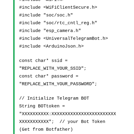
#include <WiFiClientSecure.h>
#include "soc/soc.h"
#include "soc/rtc_cntl_reg.h"
#include "esp_camera.h"
#include <UniversalTelegramBot.h>
#include <ArduinoJson.h>
const char* ssid = 
"REPLACE_WITH_YOUR_SSID";
const char* password = 
"REPLACE_WITH_YOUR_PASSWORD";
// Initialize Telegram BOT
String BOTtoken = 
"XXXXXXXXXX:XXXXXXXXXXXXXXXXXXXXXXXX
XXXXXXXXXXX";  // your Bot Token 
(Get from Botfather)