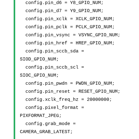
  config.pin_d6 = Y8_GPIO_NUM;
  config.pin_d7 = Y9_GPIO_NUM;
  config.pin_xclk = XCLK_GPIO_NUM;
  config.pin_pclk = PCLK_GPIO_NUM;
  config.pin_vsync = VSYNC_GPIO_NUM;
  config.pin_href = HREF_GPIO_NUM;
  config.pin_sccb_sda = 
SIOD_GPIO_NUM;
  config.pin_sccb_scl = 
SIOC_GPIO_NUM;
  config.pin_pwdn = PWDN_GPIO_NUM;
  config.pin_reset = RESET_GPIO_NUM;
  config.xclk_freq_hz = 20000000;
  config.pixel_format = 
PIXFORMAT_JPEG;
  config.grab_mode = 
CAMERA_GRAB_LATEST;