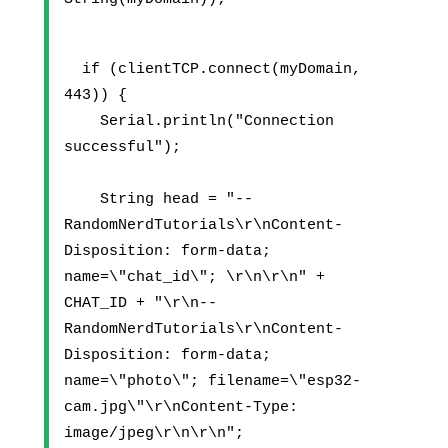
  if (clientTCP.connect(myDomain, 
443)) {
    Serial.println("Connection 
successful");
    String head = "--
RandomNerdTutorials\r\nContent-
Disposition: form-data; 
name=\"chat_id\"; \r\n\r\n" + 
CHAT_ID + "\r\n--
RandomNerdTutorials\r\nContent-
Disposition: form-data; 
name=\"photo\"; filename=\"esp32-
cam.jpg\"\r\nContent-Type: 
image/jpeg\r\n\r\n";