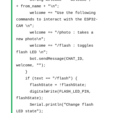
+ from_name + "\n";
      welcome += "Use the following 
commands to interact with the ESP32-
CAM \n";
      welcome += "/photo : takes a 
new photo\n";
      welcome += "/flash : toggles 
flash LED \n";
      bot.sendMessage(CHAT_ID, 
welcome, "");
    }
    if (text == "/flash") {
      flashState = !flashState;
      digitalWrite(FLASH_LED_PIN, 
flashState);
      Serial.println("Change flash 
LED state");