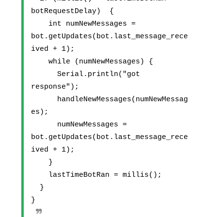
botRequestDelay)  {
    int numNewMessages = 
bot.getUpdates(bot.last_message_rece
ived + 1);
    while (numNewMessages) {
      Serial.println("got 
response");
      handleNewMessages(numNewMessag
es);
      numNewMessages = 
bot.getUpdates(bot.last_message_rece
ived + 1);
    }
    lastTimeBotRan = millis();
  }
}