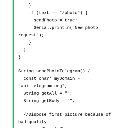
    }
    if (text == "/photo") {
      sendPhoto = true;
      Serial.println("New photo 
request");
    }
  }
}
String sendPhotoTelegram() {
  const char* myDomain = 
"api.telegram.org";
  String getAll = "";
  String getBody = "";
  //Dispose first picture because of 
bad quality