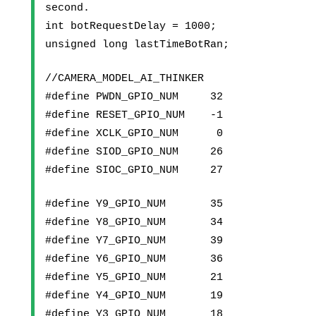
second.
int botRequestDelay = 1000;
unsigned long lastTimeBotRan;
//CAMERA_MODEL_AI_THINKER
#define PWDN_GPIO_NUM     32
#define RESET_GPIO_NUM    -1
#define XCLK_GPIO_NUM      0
#define SIOD_GPIO_NUM     26
#define SIOC_GPIO_NUM     27
#define Y9_GPIO_NUM       35
#define Y8_GPIO_NUM       34
#define Y7_GPIO_NUM       39
#define Y6_GPIO_NUM       36
#define Y5_GPIO_NUM       21
#define Y4_GPIO_NUM       19
#define Y3_GPIO_NUM       18