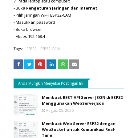
7. Pada laptop atau komputer:
- 
Buka 
Pengaturan Jaringan dan Internet
- 
Pilih jaringan Wi-Fi ESP32-CAM
- 
Masukkan password
- 
Buka browser
- 
Akses 192.168.4
Tags:
ESP32
ESP32-CAM
Anda Mungkin Menyukai Postingan Ini
Membuat REST API Server JSON di ESP32
Menggunakan WebServerJson
August 05, 2026
Membuat Web Server ESP32 dengan
WebSocket untuk Komunikasi Real-
Time