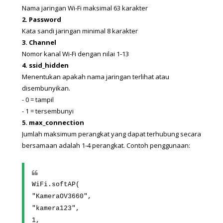
Nama jaringan Wi-Fi maksimal 63 karakter
2. Password
Kata sandi jaringan minimal 8 karakter
3. Channel
Nomor kanal Wi-Fi dengan nilai 1-13
4. ssid_hidden
Menentukan apakah nama jaringan terlihat atau 
disembunyikan.
- 
0 = tampil
- 
1 = tersembunyi
5. max_connection
Jumlah maksimum perangkat yang dapat terhubung secara 
bersamaan adalah 1-4 perangkat. Contoh penggunaan:
WiFi.softAP(
"KameraOV3660",
"kamera123",
1,