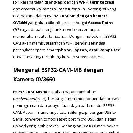
IoT
 karena telah dilengkapi dengan 
Wi-Fi terintegrasi
dan antarmuka kamera. Pada tutorial ini, perangkat yang 
digunakan adalah 
ESP32-CAM-MB dengan kamera 
OV3660
 yang akan dikonfigurasi sebagai 
Access Point 
(AP)
 agar dapat menjalankan web server tanpa 
memerlukan router tambahan. Dengan metode ini, ESP32-
CAM akan membuat jaringan Wi-Fi sendiri sehingga 
perangkat seperti 
smartphone, laptop, atau komputer
dapat langsung terhubung ke web server kamera.
Mengenal ESP32-CAM-MB dengan 
Kamera OV3660
ESP32-CAM-MB
 merupakan papan tambahan 
(
motherboard
) yang berfungsi untuk mempermudah proses 
pemrograman dan penyediaan daya pada modul ESP32-
CAM. Papan ini umumnya telah dilengkapi dengan USB to 
Serial converter, tombol reset, port micro USB, dan sistem 
upload yang lebih praktis. Sedangkan 
OV3660
 merupakan 
sensor kamera yang digunakan untuk menangkap gambar 