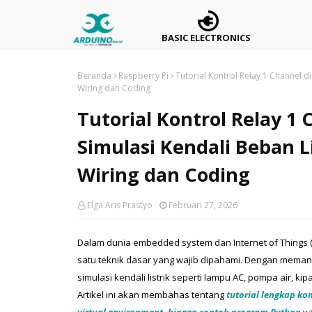
BASIC ELECTRONICS
Beranda
Raspberry Pi
Tutorial Kontrol Relay 1 Channel d
Wiring dan Coding
Tutorial Kontrol Relay 1 
Simulasi Kendali Beban 
Wiring dan Coding
Elga Aris Prastyo
Februari 27, 2026
Dalam dunia embedded system dan Internet of Things (I
satu teknik dasar yang wajib dipahami. Dengan memanf
simulasi kendali listrik seperti lampu AC, pompa air, ki
Artikel ini akan membahas tentang 
tutorial lengkap kon