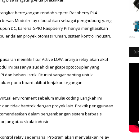
ang bisa langsung Anda praktikkan. 
angkat bertegangan rendah seperti Raspberry Pi 4 
 besar. Modul relay dibutuhkan sebagai penghubung yang 
maupun DC, karena GPIO Raspberry Pi hanya menghasilkan 
opuler dalam proyek otomasi rumah, sistem kontrol industri, 
Su
saran memiliki fitur Active LOW, artinya relay akan aktif 
 modul ini biasanya sudah dilengkapi optocoupler yang 
 dan beban listrik. Fitur ini sangat penting untuk 
kan pada board akibat lonjakan tegangan.
virtual environment sebelum mulai coding. Langkah ini 
ir dan tidak bentrok dengan proyek lain. Praktik penggunaan 
rekomendasikan dalam pengembangan sistem berbasis 
anjang atau skala industri.
m kontrol relay sederhana. Program akan menyalakan relay 