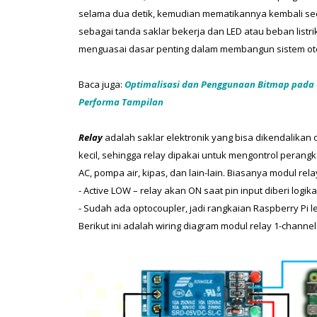
selama dua detik, kemudian mematikannya kembali secara
sebagai tanda saklar bekerja dan LED atau beban listr
menguasai dasar penting dalam membangun sistem oto
Baca juga:
 Optimalisasi dan Penggunaan Bitmap pada O
Performa Tampilan 
Relay
 adalah saklar elektronik yang bisa dikendalikan
kecil, sehingga relay dipakai untuk mengontrol perang
AC, pompa air, kipas, dan lain-lain. Biasanya modul rela
- Active LOW – relay akan ON saat pin input diberi logika
- Sudah ada optocoupler, jadi rangkaian Raspberry Pi le
Berikut ini adalah wiring diagram modul relay 1-channel