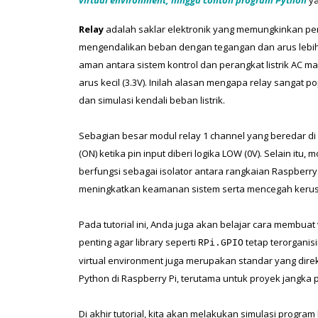
virtual environment, hingga contoh program Python
 y
Relay
 adalah saklar elektronik yang memungkinkan per
mengendalikan beban dengan tegangan dan arus lebih
aman antara sistem kontrol dan perangkat listrik AC 
arus kecil (3.3V). Inilah alasan mengapa relay sangat p
dan simulasi kendali beban listrik.
Sebagian besar modul relay 1 channel yang beredar di pa
(ON) ketika pin input diberi logika LOW (0V). Selain itu,
berfungsi sebagai isolator antara rangkaian Raspberry Pi
meningkatkan keamanan sistem serta mencegah kerusa
Pada tutorial ini, Anda juga akan belajar cara membuat 
penting agar library seperti 
 tetap terorganis
RPi.GPIO
virtual environment juga merupakan standar yang di
Python di Raspberry Pi, terutama untuk proyek jangka p
Di akhir tutorial, kita akan melakukan simulasi progra